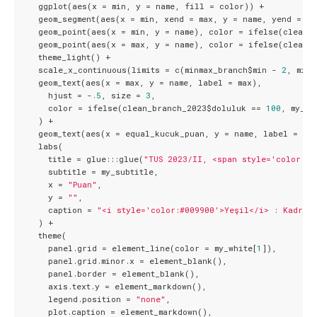
    ggplot(aes(x = min, y = name, fill = color)) +

    geom_segment(aes(x = min, xend = max, y = name, yend = na
    geom_point(aes(x = min, y = name), color = ifelse(clean_
    geom_point(aes(x = max, y = name), color = ifelse(clean_
    theme_light() +

    scale_x_continuous(limits = c(minmax_branch$min - 
2
, minm
    geom_text(aes(x = max, y = name, label = max),

      hjust = -
.5
, size = 
3
,

      color = ifelse(clean_branch_2023$doluluk == 
100
, my_gr
    ) +

    geom_text(aes(x = equal_kucuk_puan, y = name, label = eq
    labs(

      title = glue:::glue(
"TUS 2023/II, <span style='color: #
      subtitle = my_subtitle,

      x = 
"Puan"
,

      y = 
""
,

      caption = 
"<i style='color:#009900'>Yeşil</i> : Kadrol
    ) +

    theme(

      panel.grid = element_line(color = my_white[
1
]),

      panel.grid.minor.x = element_blank(),

      panel.border = element_blank(),

      axis.text.y = element_markdown(),

      legend.position = 
"none"
,

      plot.caption = element_markdown(),
