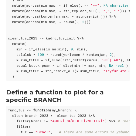
  mutate(across(min:max, ~ if_else(. == 
"--"
, 
NA_character_
, 
  mutate(across(min:max, ~ str_replace_all(., 
","
, 
"."
))) %>%

  mutate(across(kontenjan:max, ~ as.numeric(.))) %>%

  mutate(across(min:max, ~ round(., 
2
)))

clean_tus_2023 <- kadro_tus_init %>%

  mutate(

    min = if_else(is.na(min), 
0
, min),

    doluluk = 
100
 * round(yerlesen / kontenjan, 
2
),

    kurum_title = if_else(!str_detect(kurum, 
"SBÜ|EAH"
), str_
    equal_kucuk_puan = if_else(min != max, min, 
NA_real_
),

    kurum_title = str_remove_all(kurum_title, 
"Tayfur Ata Sök
  )
Define a function to plot for a
specific BRANCH
func_tus <- 
function
(my_branch) {

  clean_branch_2023 <- clean_tus_2023 %>%

    filter(brans != 
"ASKERİ SAĞLIK HİZMETLERİ"
) %>% 
# There 
    filter(

      tur == 
"Genel"
,   
# There are some errors in yabancı u