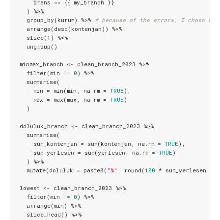
      brans == {{ my_branch }}

    ) %>%

    group_by(kurum) %>% 
# because of the errors, I chose onl
    arrange(desc(kontenjan)) %>%

    slice(
1
) %>%

    ungroup()

  minmax_branch <- clean_branch_2023 %>%

    filter(min != 
0
) %>%

    summarise(

      min = min(min, na.rm = 
TRUE
),

      max = max(max, na.rm = 
TRUE
)

    )

  doluluk_branch <- clean_branch_2023 %>%

    summarise(

      sum_kontenjan = sum(kontenjan, na.rm = 
TRUE
),

      sum_yerlesen = sum(yerlesen, na.rm = 
TRUE
)

    ) %>%

    mutate(doluluk = paste0(
"%"
, round(
100
 * sum_yerlesen / s
  lowest <- clean_branch_2023 %>%

    filter(min != 
0
) %>%

    arrange(min) %>%

    slice_head() %>%
