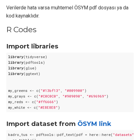
Verilerde hata varsa muhtemel ÖSYM pdf dosyası ya da
kod kaynaklıdır.
R Codes
Import libraries
library
library
library
library
(ggtext)

my_greens <- c(
"#13bf13"
, 
"#009900"
)

my_grays <- c(
"#C0C0C0"
, 
"#909090"
, 
"#696969"
)

my_reds <- c(
"#ff6666"
)

my_white <- c(
"#E8E8E8"
)
Import dataset from
ÖSYM link
kadro_tus <- pdftools::pdf_text(pdf = here::here(
"datasets"
, 