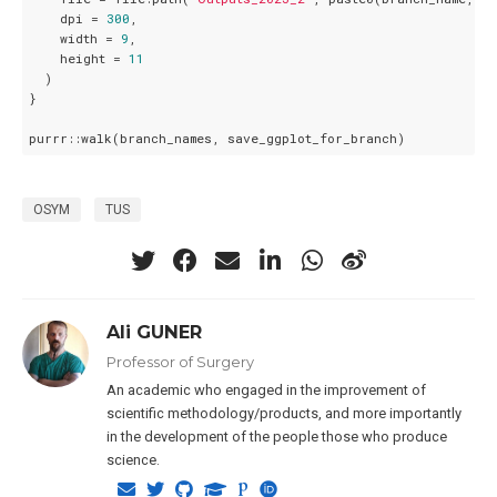
    dpi = 
300
,

    width = 
9
,

    height = 
11
  )

}

purrr::walk(branch_names, save_ggplot_for_branch)
OSYM
TUS
Ali GUNER
Professor of Surgery
An academic who engaged in the improvement of
scientific methodology/products, and more importantly
in the development of the people those who produce
science.