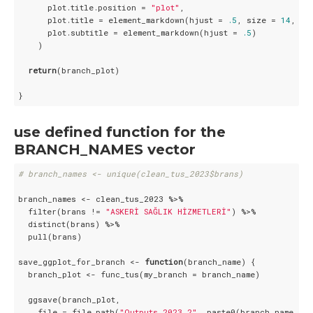
      plot.title.position = 
"plot"
,

      plot.title = element_markdown(hjust = 
.5
, size = 
14
, fa
      plot.subtitle = element_markdown(hjust = 
.5
)

    )

return
(branch_plot)

}
use defined function for the
BRANCH_NAMES vector
# branch_names <- unique(clean_tus_2023$brans)
branch_names <- clean_tus_2023 %>%

  filter(brans != 
"ASKERİ SAĞLIK HİZMETLERİ"
) %>%

  distinct(brans) %>%

  pull(brans)

save_ggplot_for_branch <- 
function
(branch_name) {

  branch_plot <- func_tus(my_branch = branch_name)

  ggsave(branch_plot,

    file = file.path(
"Outputs_2023_2"
, paste0(branch_name, 
".