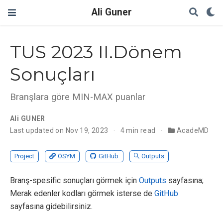
Ali Guner
TUS 2023 II.Dönem
Sonuçları
Branşlara göre MIN-MAX puanlar
Ali GUNER
Last updated on Nov 19, 2023
4 min read
AcadeMD
Project
ÖSYM
GitHub
Outputs
Branş-spesific sonuçları görmek için
Outputs
sayfasına;
Merak edenler kodları görmek isterse de
GitHub
sayfasına gidebilirsiniz.