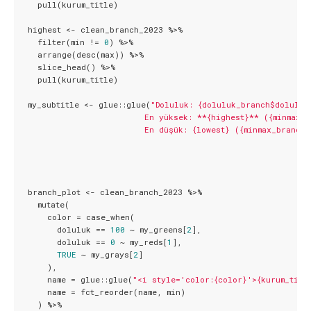
    pull(kurum_title)

  highest <- clean_branch_2023 %>%

    filter(min != 
0
) %>%

    arrange(desc(max)) %>%

    slice_head() %>%

    pull(kurum_title)

  my_subtitle <- glue::glue(
"Doluluk: {doluluk_branch$doluluk
                          En yüksek: **{highest}** ({minmax_b
                          En düşük: {lowest} ({minmax_branch$
  branch_plot <- clean_branch_2023 %>%

    mutate(

      color = case_when(

        doluluk == 
100
 ~ my_greens[
2
],

        doluluk == 
0
 ~ my_reds[
1
],

TRUE
 ~ my_grays[
2
]

      ),

      name = glue::glue(
"<i style='color:{color}'>{kurum_titl
      name = fct_reorder(name, min)

    ) %>%
