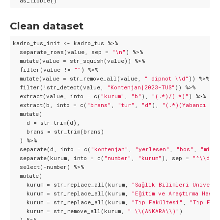
  as_tibble()
Clean dataset
kadro_tus_init <- kadro_tus %>%

  separate_rows(value, sep = 
"\n"
) %>%

  mutate(value = str_squish(value)) %>%

  filter(value != 
""
) %>%

  mutate(value = str_remove_all(value, 
" dipnot \\d"
)) %>%

  filter(!str_detect(value, 
"Kontenjan|2023-TUS"
)) %>%

  extract(value, into = c(
"kurum"
, 
"b"
), 
"(.*)/(.*)"
) %>%

  extract(b, into = c(
"brans"
, 
"tur"
, 
"d"
), 
"(.*)(Yabancı Uy
  mutate(

    d = str_trim(d),

    brans = str_trim(brans)

  ) %>%

  separate(d, into = c(
"kontenjan"
, 
"yerlesen"
, 
"bos"
, 
"min"
  separate(kurum, into = c(
"number"
, 
"kurum"
), sep = 
"^\\d+\
  select(-number) %>%

  mutate(

    kurum = str_replace_all(kurum, 
"Sağlık Bilimleri Üniversi
    kurum = str_replace_all(kurum, 
"Eğitim ve Araştırma Hasta
    kurum = str_replace_all(kurum, 
"Tıp Fakültesi"
, 
"Tıp F."
)
    kurum = str_remove_all(kurum, 
" \\(ANKARA\\)"
)

  ) %>%
